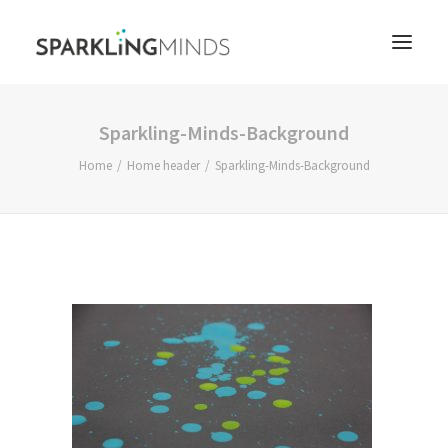
Sparkling-Minds-Background
ÜBER UNS
Home
Home header
Sparkling-Minds-Background
COACHING
CONSULTING
REFERENZEN
BLOG
KONTAKT
DE
EN