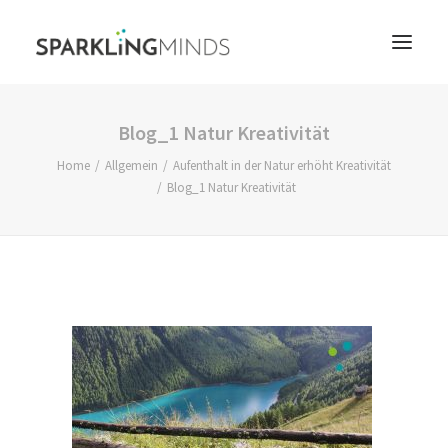
Blog_1 Natur Kreativität
ÜBER UNS
Home
Allgemein
Aufenthalt in der Natur erhöht Kreativität
COACHING
Blog_1 Natur Kreativität
CONSULTING
REFERENZEN
BLOG
KONTAKT
DE
EN